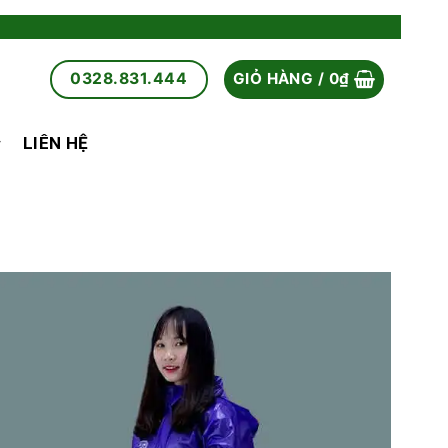
0328.831.444
GIỎ HÀNG /
0
₫
LIÊN HỆ