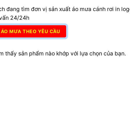
h đang tìm đơn vị sản xuất áo mưa cánh rơi in logo
 vấn 24/24h
N ÁO MƯA THEO YÊU CẦU
m thấy sản phẩm nào khớp với lựa chọn của bạn.