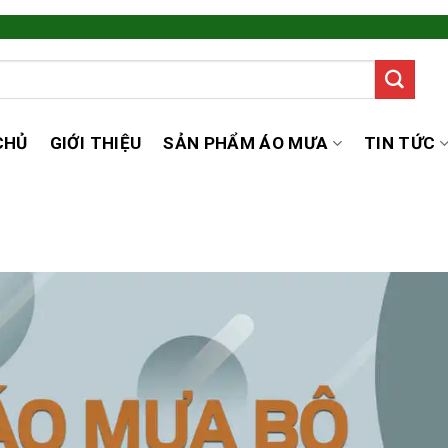
CHỦ
GIỚI THIỆU
SẢN PHẨM ÁO MƯA
TIN TỨC