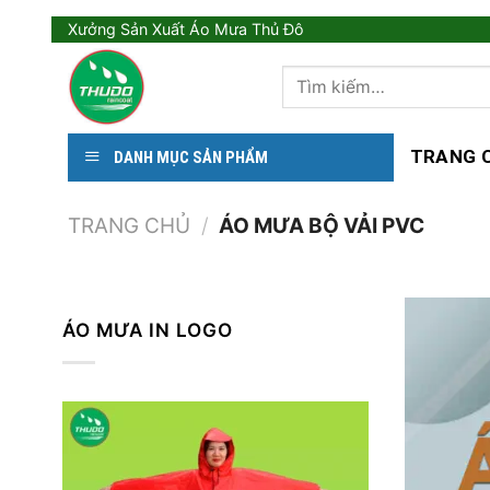
Skip
Xưởng Sản Xuất Áo Mưa Thủ Đô
to
Tìm
content
kiếm:
TRANG 
DANH MỤC SẢN PHẨM
TRANG CHỦ
/
ÁO MƯA BỘ VẢI PVC
ÁO MƯA IN LOGO