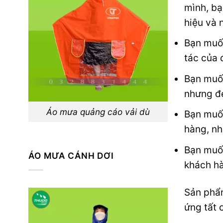
mình, bạ
hiệu và 
Bạn muốn
tác của 
Bạn muốn
nhưng đe
Áo mưa quảng cáo vải dù
Bạn muốn
hàng, nh
Bạn muốn
ÁO MƯA CÁNH DƠI
khách h
Sản phẩm
ứng tất 