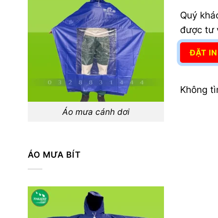
Quý khác
được tư
ĐẶT I
Không tì
Áo mưa cánh dơi
ÁO MƯA BÍT