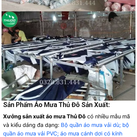
Sản Phẩm Áo Mưa Thủ Đô Sản Xuất:
Xưởng sản xuất áo mưa Thủ Đô
có nhiều mẫu mã
và kiểu dáng đa dạng:
Bộ quần áo mưa vải dù;
bộ
quần áo mưa vải PVC;
áo mưa cánh dơi có kính