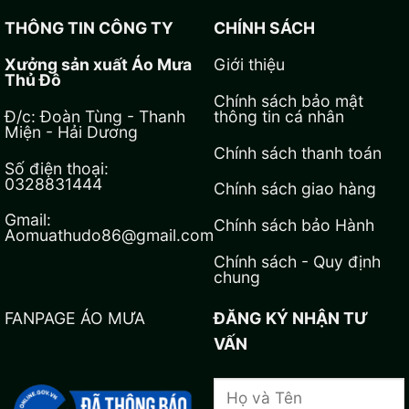
THÔNG TIN CÔNG TY
CHÍNH SÁCH
Xưởng sản xuất Áo Mưa
Giới thiệu
Thủ Đô
Chính sách bảo mật
Đ/c: Đoàn Tùng - Thanh
thông tin cá nhân
Miện - Hải Dương
Chính sách thanh toán
Số điện thoại:
0328831444
Chính sách giao hàng
Gmail:
Chính sách bảo Hành
Aomuathudo86@gmail.com
Chính sách - Quy định
chung
FANPAGE ÁO MƯA
ĐĂNG KÝ NHẬN TƯ
VẤN