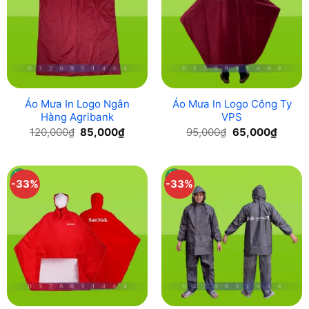
Áo Mưa In Logo Ngân
Áo Mưa In Logo Công Ty
Hàng Agribank
VPS
Original
Current
Original
Curren
120,000
₫
85,000
₫
95,000
₫
65,000
₫
price
price
price
price
was:
is:
was:
is:
120,000₫.
85,000₫.
95,000₫.
65,000
-33%
-33%