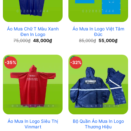
Áo Mưa Chữ T Màu Xanh
Áo Mưa In Logo Việt Tâm
Đen In Logo
Đức
Original
Current
Original
Curren
75,000
₫
48,000
₫
85,000
₫
55,000
₫
price
price
price
price
was:
is:
was:
is:
75,000₫.
48,000₫.
85,000₫.
55,000
-35%
-32%
Áo Mưa In Logo Siêu Thị
Bộ Quần Áo Mưa In Logo
Vinmart
Thương Hiệu