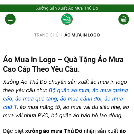
Skip
Xưởng Sản Xuất Áo Mưa Thủ Đô
to
content
TRANG CHỦ
/
ÁO MƯA IN LOGO
Áo Mưa In Logo – Quà Tặng Áo Mưa
Cao Cấp Theo Yêu Cầu.
Xưởng Áo Thủ Đô chuyên sản xuất áo mưa in logo
theo yêu cầu như:
Bộ quần áo mưa,
áo mưa quảng
cáo,
áo mưa quà tặng
,
áo mưa cánh dơi
,
áo mưa
chữ T
, áo mưa măng tô, áo mưa vải dù siêu nhẹ, áo
mưa vải nhựa PVC, bộ quần áo bảo hộ lao động,….
Đặc biệt
xưởng áo mưa
Thủ Đô
nhận sản xuất
áo