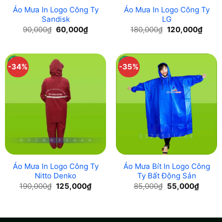
Áo Mưa In Logo Công Ty
Áo Mưa In Logo Công Ty
Sandisk
LG
Original
Current
Original
Curre
90,000
₫
60,000
₫
180,000
₫
120,000
₫
price
price
price
price
was:
is:
was:
is:
90,000₫.
60,000₫.
180,000₫.
120,0
-34%
-35%
Áo Mưa In Logo Công Ty
Áo Mưa Bít In Logo Công
Nitto Denko
Ty Bất Động Sản
Original
Current
Original
Curren
190,000
₫
125,000
₫
85,000
₫
55,000
₫
price
price
price
price
was:
is:
was:
is:
190,000₫.
125,000₫.
85,000₫.
55,000