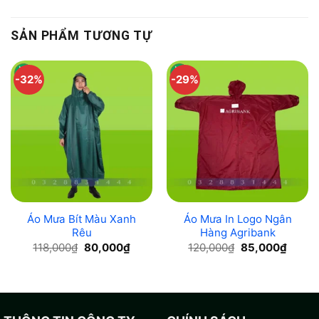
SẢN PHẨM TƯƠNG TỰ
-32%
-29%
Áo Mưa Bít Màu Xanh
Áo Mưa In Logo Ngân
Rêu
Hàng Agribank
Original
Current
Original
Curre
118,000
₫
80,000
₫
120,000
₫
85,000
₫
price
price
price
price
was:
is:
was:
is:
118,000₫.
80,000₫.
120,000₫.
85,00