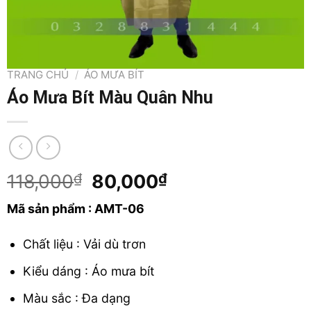
TRANG CHỦ
/
ÁO MƯA BÍT
Áo Mưa Bít Màu Quân Nhu
Original
Current
118,000
₫
80,000
₫
price
price
Mã sản phẩm : AMT-06
was:
is:
118,000₫.
80,000₫.
Chất liệu : Vải dù trơn
Kiểu dáng : Áo mưa bít
Màu sắc : Đa dạng