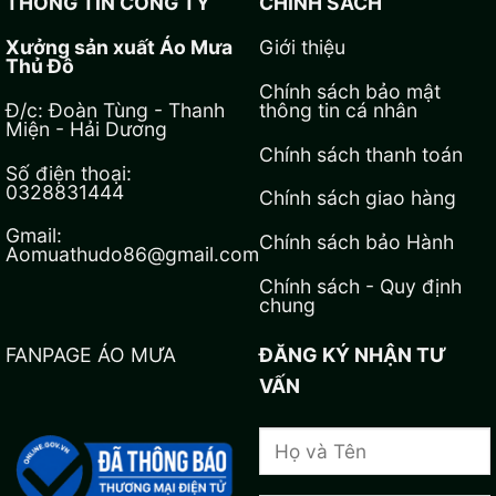
THÔNG TIN CÔNG TY
CHÍNH SÁCH
Xưởng sản xuất Áo Mưa
Giới thiệu
Thủ Đô
Chính sách bảo mật
Đ/c: Đoàn Tùng - Thanh
thông tin cá nhân
Miện - Hải Dương
Chính sách thanh toán
Số điện thoại:
0328831444
Chính sách giao hàng
Gmail:
Chính sách bảo Hành
Aomuathudo86@gmail.com
Chính sách - Quy định
chung
FANPAGE ÁO MƯA
ĐĂNG KÝ NHẬN TƯ
VẤN