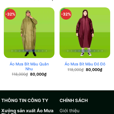
-32%
-32%
Áo Mưa Bít Màu Quân
Áo Mưa Bít Màu Đỏ Đô
Nhu
Original
Curren
118,000
₫
80,000
₫
price
price
Original
Current
118,000
₫
80,000
₫
was:
is:
price
price
118,000₫.
80,000
was:
is:
118,000₫.
80,000₫.
THÔNG TIN CÔNG TY
CHÍNH SÁCH
Xưởng sản xuất Áo Mưa
Giới thiệu