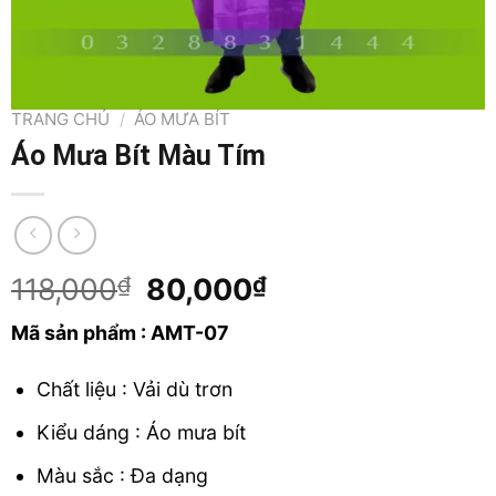
TRANG CHỦ
/
ÁO MƯA BÍT
Áo Mưa Bít Màu Tím
Original
Current
118,000
₫
80,000
₫
price
price
Mã sản phẩm : AMT-07
was:
is:
118,000₫.
80,000₫.
Chất liệu : Vải dù trơn
Kiểu dáng : Áo mưa bít
Màu sắc : Đa dạng