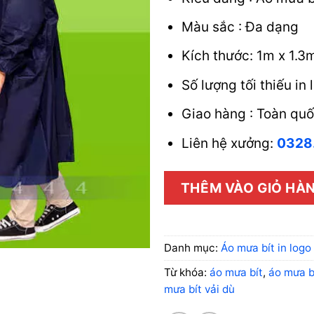
Màu sắc : Đa dạng
Kích thước: 1m x 1.3
Số lượng tối thiếu in 
Giao hàng : Toàn qu
Liên hệ xưởng:
0328
THÊM VÀO GIỎ HÀ
Danh mục:
Áo mưa bít in logo
Từ khóa:
áo mưa bít
,
áo mưa b
mưa bít vải dù