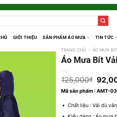
CHỦ
GIỚI THIỆU
SẢN PHẨM ÁO MƯA
TIN TỨC
TRANG CHỦ
/
ÁO MƯA BÍT
Áo Mưa Bít Vả
Origi
125,000
92,0
₫
price
Mã sản phẩm : AMT-03
was:
125,
Chất liệu : Vải dù vâ
Kiểu dáng : Áo mưa b