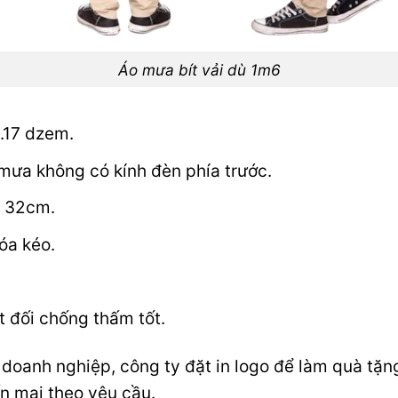
Áo mưa bít vải dù 1m6
0.17 dzem.
 mưa không có kính đèn phía trước.
ũ 32cm.
óa kéo.
 đối chống thấm tốt.
doanh nghiệp, công ty đặt in logo để làm quà tặ
n mại theo yêu cầu.