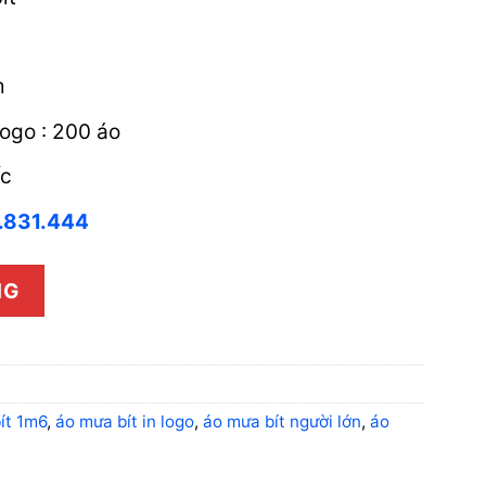
m
logo : 200 áo
ốc
.831.444
NG
ít 1m6
,
áo mưa bít in logo
,
áo mưa bít người lớn
,
áo