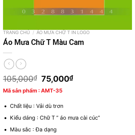
TRANG CHỦ
/
ÁO MƯA CHỮ T IN LOGO
Áo Mưa Chữ T Màu Cam
Original
Current
105,000
₫
75,000
₫
price
price
Mã sản phẩm : AMT-35
was:
is:
105,000₫.
75,000₫.
Chất liệu : Vải dù trơn
Kiểu dáng : Chữ T ” áo mưa cài cúc”
Màu sắc : Đa dạng