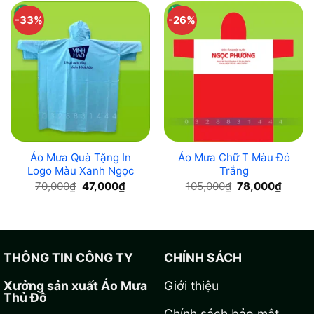
-33%
-26%
Áo Mưa Quà Tặng In
Áo Mưa Chữ T Màu Đỏ
Logo Màu Xanh Ngọc
Trắng
Original
Current
Original
Curre
70,000
₫
47,000
₫
105,000
₫
78,000
₫
price
price
price
price
was:
is:
was:
is:
70,000₫.
47,000₫.
105,000₫.
78,000
THÔNG TIN CÔNG TY
CHÍNH SÁCH
Xưởng sản xuất Áo Mưa
Giới thiệu
Thủ Đô
Chính sách bảo mật