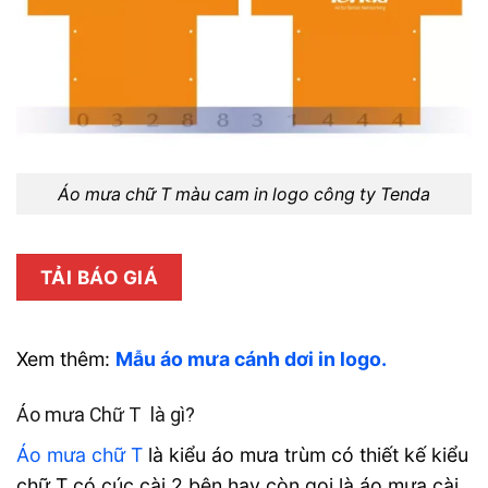
Áo mưa chữ T màu cam in logo công ty Tenda
TẢI BÁO GIÁ
Xem thêm:
Mẫu áo mưa cánh dơi in logo.
Áo mưa Chữ T là gì?
Áo mưa chữ T
là kiểu áo mưa trùm có thiết kế kiểu
chữ T có cúc cài 2 bên hay còn gọi là áo mưa cài