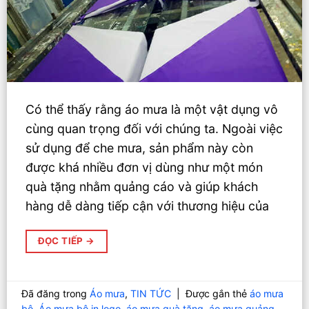
Có thể thấy rằng áo mưa là một vật dụng vô
cùng quan trọng đối với chúng ta. Ngoài việc
sử dụng để che mưa, sản phẩm này còn
được khá nhiều đơn vị dùng như một món
quà tặng nhằm quảng cáo và giúp khách
hàng dễ dàng tiếp cận với thương hiệu của
ĐỌC TIẾP
→
Đã đăng trong
Áo mưa
,
TIN TỨC
|
Được gắn thẻ
áo mưa
bộ
,
Áo mưa bộ in logo
,
áo mưa quà tặng
,
áo mưa quảng