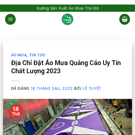
Skip
Xưởng Sản Xuất Áo Mưa Thủ Đô
to
content
ÁO MƯA
,
TIN TỨC
Địa Chỉ Đặt Áo Mưa Quảng Cáo Uy Tín
Chất Lượng 2023
ĐÃ ĐĂNG
18 THÁNG SÁU, 2022
BỞI
LÊ TUYẾT
18
Th6