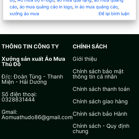
cáo
,
áo mưa quảng cáo in logo
,
in áo mưa quảng cáo
,
xưởng áo mưa
Để lại bình luận
THÔNG TIN CÔNG TY
CHÍNH SÁCH
Xưởng sản xuất Áo Mưa
Giới thiệu
Thủ Đô
Chính sách bảo mật
Đ/c: Đoàn Tùng - Thanh
thông tin cá nhân
Miện - Hải Dương
Chính sách thanh toán
Số điện thoại:
0328831444
Chính sách giao hàng
Gmail:
Chính sách bảo Hành
Aomuathudo86@gmail.com
Chính sách - Quy định
chung