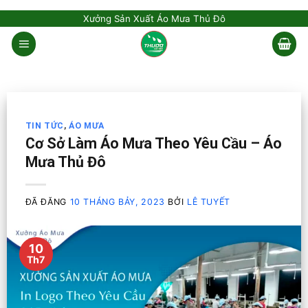
Skip
Xưởng Sản Xuất Áo Mưa Thủ Đô
to
content
TIN TỨC
,
ÁO MƯA
Cơ Sở Làm Áo Mưa Theo Yêu Cầu – Áo
Mưa Thủ Đô
ĐÃ ĐĂNG
10 THÁNG BẢY, 2023
BỞI
LÊ TUYẾT
10
Th7