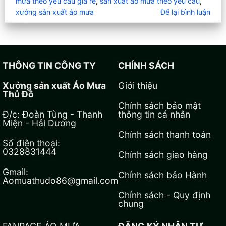
mưa theo yêu cầu giá rẻ
,
sản xuất áo mưa theo yêu cầu
,
xưởng sản xuất áo mưa
Để lại bình luận
THÔNG TIN CÔNG TY
CHÍNH SÁCH
Xưởng sản xuất Áo Mưa
Giới thiệu
Thủ Đô
Chính sách bảo mật
Đ/c: Đoàn Tùng - Thanh
thông tin cá nhân
Miện - Hải Dương
Chính sách thanh toán
Số điện thoại:
0328831444
Chính sách giao hàng
Gmail:
Chính sách bảo Hành
Aomuathudo86@gmail.com
Chính sách - Quy định
chung